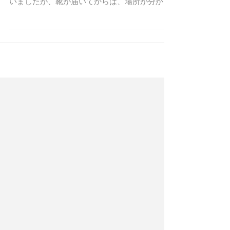
もうすでに警察の捜索で三回お世話になってし
まっていました。 近所の方にもご迷惑をかけて
いましたが、靴が届いてからは、場所が分かる
ので安心して仕事ができます。 もっと早く使っ
ていればよかったと思っています。