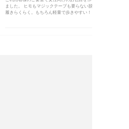
登場
ご利用者様のご要望で女性向けのお色目を作り
ました。 ヒモもマジックテープも要らない脱ぎ
履きらくらく。もちろん軽量で歩きやすい！！
＜商品仕様＞ 【サイズ】 2S(22～22.5cm) S(23
～23.5cm) M(24～24.5cm) L(25～25.5cm)...