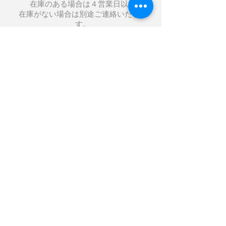
在庫のある場合は４営業日以内
在庫がない場合は別途ご連絡いたしま
す。
不良品
完成品が初期不良の場合（１か月以内）
は無償で交換いたします。 その場合の送
料については片側のみ負担をお願いいた
します。
この期間内でも御客様の取扱不良で故障
した場合は、全て修理扱いになります。
返品期限
ご注文後の返品、交換はお受けできませ
ん。 商品に欠陥がある場合のみ、商品到
着後７日以内とさせていただきます。
返品送料
初期不良の場合（１か月以内）の返品に
限り、片側のみ送料のご負担をお願いい
たします。
保証期間