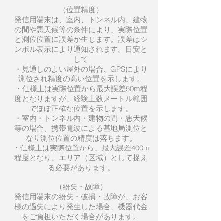
（位置精度）
発信用端末は、室内、トンネル内、建物
の間や悪天候等の条件により、実際位置
と測位位置に誤差が生じます。誤差はシ
ンボル表示により通知されます。目安と
して
・見通しのよい屋外の場合、GPSにより
測位され精度の高い位置を示します。
・仕様上は実際位置から最大誤差50m程
度となりますが、経験上数メートル範囲
でほぼ正確な位置を示します。
・室内・トンネル内・建物の間・悪天候
等の場合、携帯電波による基地局測位と
なり測位位置の精度は落ちます。
・仕様上は実際位置から、最大誤差400m
程度となり、エリア（区域）として捉え
る必要があります。
（紛失・故障）
発信用端末の紛失・破損・故障が、お客
様の過失により発生した場合、機器代金
をご負担いただく場合があります。