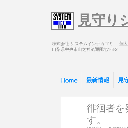
見守り
個人
株式会社 システムインナカゴミ
​山梨県中央市山之神流通団地1-8-2
Home
最新情報
見
徘徊者を
す。