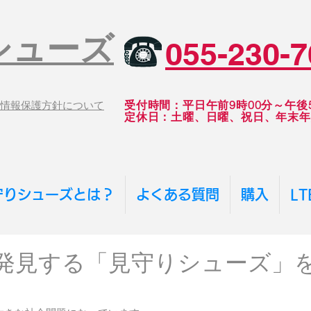
シューズ
055-230-7
受付時間：平日午前9時00分～午後5
情報保護方針について
​定休日：土曜、日曜、祝日、年末
守りシューズとは？
よくある質問
購入
L
発見する「見守りシューズ」