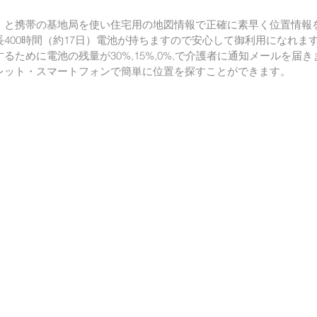
）と携帯の基地局を使い住宅用の地図情報で正確に素早く位置情報を
400時間（約17日）電池が持ちますので安心して御利用になれます。
るために電池の残量が30%,15%,0%,で介護者に通知メールを届きま
レット・スマートフォンで簡単に位置を探すことができます。  