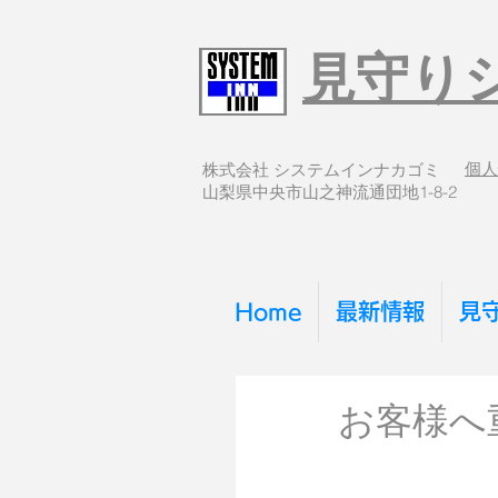
見守り
個人
株式会社 システムインナカゴミ
​山梨県中央市山之神流通団地1-8-2
Home
最新情報
見
お客様へ